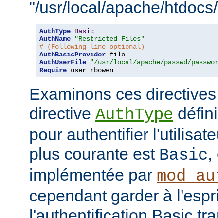
"/usr/local/apache/htdocs/
AuthType
Basic
AuthName
"Restricted Files"
# (Following line optional)
AuthBasicProvider
AuthUserFile
"/usr/local/apache/passwd/passwo
Require
 user rbowen
Examinons ces directives
directive
défini
AuthType
pour authentifier l'utilisa
plus courante est
,
Basic
implémentée par
mod_au
cependant garder à l'espr
l'authentification Basic t