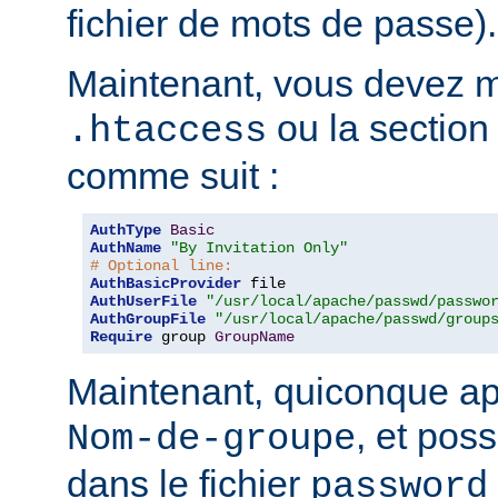
fichier de mots de passe).
Maintenant, vous devez mo
ou la sectio
.htaccess
comme suit :
AuthType
Basic
AuthName
"By Invitation Only"
# Optional line:
AuthBasicProvider
AuthUserFile
"/usr/local/apache/passwd/passwo
AuthGroupFile
"/usr/local/apache/passwd/group
Require
 group 
GroupName
Maintenant, quiconque ap
, et pos
Nom-de-groupe
dans le fichier
password