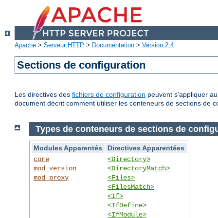
Apache
>
Serveur HTTP
>
Documentation
>
Version 2.4
Sections de configuration
Les directives des
fichiers de configuration
peuvent s'appliquer au 
document décrit comment utiliser les conteneurs de sections de co
Types de conteneurs de sections de configu
Modules Apparentés
Directives Apparentées
core
<Directory>
mod_version
<DirectoryMatch>
mod_proxy
<Files>
<FilesMatch>
<If>
<IfDefine>
<IfModule>