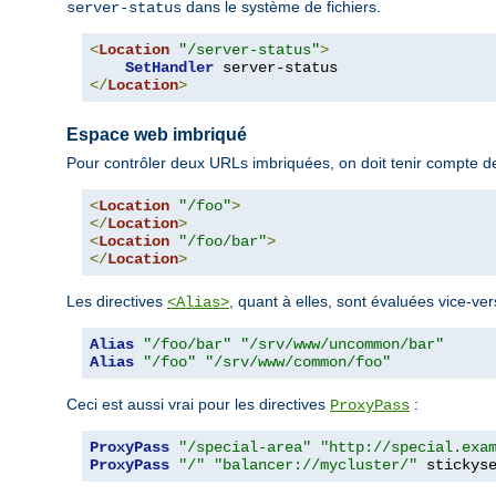
dans le système de fichiers.
server-status
<
Location
"/server-status"
>
SetHandler
</
Location
>
Espace web imbriqué
Pour contrôler deux URLs imbriquées, on doit tenir compte de
<
Location
"/foo"
>
</
Location
>
<
Location
"/foo/bar"
>
</
Location
>
Les directives
, quant à elles, sont évaluées vice-ver
<Alias>
Alias
"/foo/bar"
"/srv/www/uncommon/bar"
Alias
"/foo"
"/srv/www/common/foo"
Ceci est aussi vrai pour les directives
:
ProxyPass
ProxyPass
"/special-area"
"http://special.exa
ProxyPass
"/"
"balancer://mycluster/"
 stickys