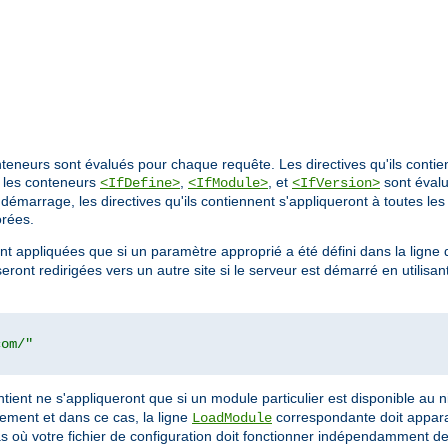
nteneurs sont évalués pour chaque requête. Les directives qu'ils conti
, les conteneurs
,
, et
sont éval
<IfDefine>
<IfModule>
<IfVersion>
démarrage, les directives qu'ils contiennent s'appliqueront à toutes les
orées.
ront appliquées que si un paramètre approprié a été défini dans la li
eront redirigées vers un autre site si le serveur est démarré en utilis
com/"
 contient ne s'appliqueront que si un module particulier est disponible au
uement et dans ce cas, la ligne
correspondante doit apparaî
LoadModule
cas où votre fichier de configuration doit fonctionner indépendamment 