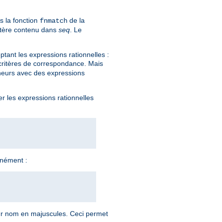
s la fonction
de la
fnmatch
actère contenu dans
seq
. Le
tant les expressions rationnelles :
 critères de correspondance. Mais
eneurs avec des expressions
er les expressions rationnelles
anément :
ur nom en majuscules. Ceci permet