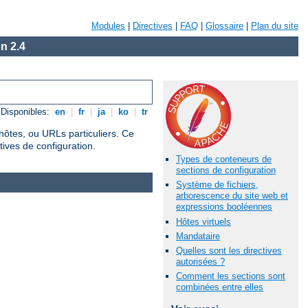
Modules
|
Directives
|
FAQ
|
Glossaire
|
Plan du site
n 2.4
Disponibles:
en
|
fr
|
ja
|
ko
|
tr
hôtes, ou URLs particuliers. Ce
tives de configuration.
Types de conteneurs de
sections de configuration
Système de fichiers,
arborescence du site web et
expressions booléennes
Hôtes virtuels
Mandataire
Quelles sont les directives
autorisées ?
Comment les sections sont
combinées entre elles