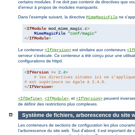
certains modules. Il ne doit pas contenir de directives que 
d'erreur à propos de modules manquants.
Dans l'exemple suivant, la directive
ne s'app
MimeMagicFile
<
IfModule
 mod_mime_magic
.
c
>
MimeMagicFile
"conf/magic"
</
IfModule
>
Le conteneur
est similaire aux conteneurs
<IfVersion>
<If
serveur s'exécute. Ce conteneur a été conçu pour une utilisat
configurations de httpd.
<
IfVersion
>=
2.4
>
# les directives situées ici ne s'appliqu
# est supérieure ou égale à 2.4.0.
</
IfVersion
>
,
, et
peuvent inverser 
<IfDefine>
<IfModule>
<IfVersion>
de définir des restrictions plus complexes.
Système de fichiers, arborescence du site
Les conteneurs de sections de configuration les plus couramme
l'arborescence du site web. Tout d'abord, il est important de 