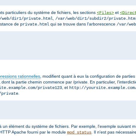
ts particuliers du système de fichiers, les sections
et
<Files>
<Direc
,
/web/dir1/private.html
/var/web/dir1/subdir2/private.htm
instance de
qui se trouve dans l'arborescence
private.html
/var/web
ressions rationnelles
, modifient quant à eux la configuration de partie
 dont la partie chemin commence par /private. En particulier, l'interdic
, et
ite.example.com/private123
http://yoursite.example.com
.
/private
 à un élément du système de fichiers. Par exemple, l'exemple suivant 
r HTTP Apache fourni par le module
. Il n'est pas nécessai
mod_status