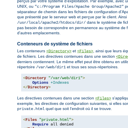
perçus par votre système d'exploitation. Par exemple, avec un
UNIX, ou
po
"c:/Program Files/Apache Group/Apache2"
séparateur de chemin dans les fichiers de configuration d'Apa
que présenté par le serveur web et perçue par le client. Ains
dans le système de fich
/usr/local/apache2/htdocs/dir/
pas besoin de correspondre en permanence au système de fi
d'autres emplacements.
Conteneurs de système de fichiers
Les conteneurs
et
, ainsi que leurs é
<Directory>
<Files>
de fichiers. Les directives contenues dans une section
<Dire
derniers contiennent. Le même effet peut être obtenu en utili
répertoire
et tous ses sous-répertoires.
/var/web/dir1
<
Directory
"/var/web/dir1"
>
Options
+Indexes
</
Directory
>
Les directives contenues dans une section
s'appliqu
<Files>
exemple, les directives de configuration suivantes, si elles so
quel que soit l'endroit où il se trouve.
private.html
<
Files
"private.html"
>
Require