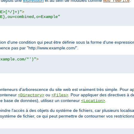
s depuis une
expression
et au sein de modules comme
.
mod_rewrite
ME>[^/]+)"
>
ME},ou=combined,o=Example"
tion d'une condition qui peut être définie sous la forme d'une express
ommence pas par "http://www.example.com/".
example.com/*')"
>
onteneurs d'arborescence du site web est vraiment très simple. Pour ap
 conteneur
ou
. Pour appliquer des directives à d
<Directory>
<Files>
e base de données), utilisez un conteneur
.
<Location>
indre l'accès à des objets du système de fichiers, car plusieurs localis
stème de fichier, ce qui peut permettre de contourner vos restriction