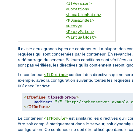
<IfVersion>
<Location>
<LocationMatch>
<MDomainSet>
<Proxy>
<ProxyMatch>
<VirtualHost>
Il existe deux grands types de conteneurs. La plupart des co
requêtes qui sont concernées par le conteneur. En revanche
redémarrage du serveur. Si leurs conditions sont vérifiées au 
sont pas vérifiées, les directives qu'ils contiennent seront ign
Le conteneur
contient des directives qui ne se
<IfDefine>
exemple, avec la configuration suivante, toutes les requêtes s
:
DClosedForNow
<
IfDefine
ClosedForNow
>
Redirect
"/"
"http://otherserver.example.
</
IfDefine
>
Le conteneur
est similaire; les directives qu'il
<IfModule>
être soit compilé statiquement dans le serveur, soit dynamiq
configuration. Ce conteneur ne doit être utilisé que dans le 