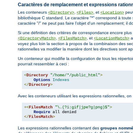
Caractères de remplacement et expressions rationn
Les conteneurs
,
, et
peuv
<Directory>
<Files>
<Location>
bibliothèque C standard. Le caractère "*" correspond à toute 
caractère "/" ne peut pas faire l'objet d'un remplacement; il do
Si une définition des critères de correspondance encore plus
,
, et
a
<DirectoryMatch>
<FilesMatch>
<LocationMatch>
voyez plus loin la section à propos de la combinaison des se
rationnelles va modifier la manière dont les directives sont a
Un conteneur qui modifie la configuration de tous les répertoi
pourrait ressembler à ceci :
<
Directory
"/home/*/public_html"
>
Options
Indexes
</
Directory
>
Avec les conteneurs utilisant les expressions rationnelles, o
+<
FilesMatch
"\.(?i:gif|jpe?g|png)$"
>
Require
</
FilesMatch
>
Les expressions rationnelles contenant des
groupes nommés 