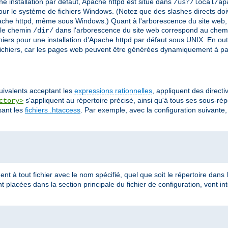
e installation par défaut, Apache httpd est situé dans
/usr/local/ap
ur le système de fichiers Windows. (Notez que des slashes directs doi
che httpd, même sous Windows.) Quant à l'arborescence du site web, il 
i le chemin
dans l'arborescence du site web correspond au chem
/dir/
iers pour une installation d'Apache httpd par défaut sous UNIX. En out
chiers, car les pages web peuvent être générées dynamiquement à pa
quivalents acceptant les
expressions rationnelles
, appliquent des direct
s'appliquent au répertoire précisé, ainsi qu'à tous ses sous-rép
ctory>
sant les
fichiers .htaccess
. Par exemple, avec la configuration suivante, 
ent à tout fichier avec le nom spécifié, quel que soit le répertoire dans l
nt placées dans la section principale du fichier de configuration, vont in