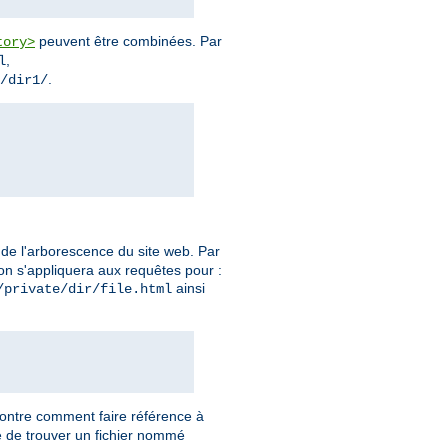
peuvent être combinées. Par
tory>
,
l
.
/dir1/
s de l'arborescence du site web. Par
tion s'appliquera aux requêtes pour :
ainsi
/private/dir/file.html
montre comment faire référence à
re de trouver un fichier nommé