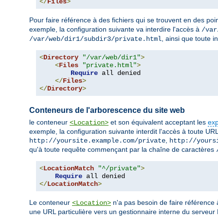
</
Files
>
Pour faire référence à des fichiers qui se trouvent en des poin
exemple, la configuration suivante va interdire l'accès à
/var
, ainsi que toute 
/var/web/dir1/subdir3/private.html
<
Directory
"/var/web/dir1"
>
<
Files
"private.html"
>
Require
 all denied

</
Files
>
</
Directory
>
Conteneurs de l'arborescence du site web
le conteneur
et son équivalent acceptant les
exp
<Location>
exemple, la configuration suivante interdit l'accès à toute URL
,
http://yoursite.example.com/private
http://yours
qu'à toute requête commençant par la chaîne de caractères
<
LocationMatch
"^/private"
>
Require
</
LocationMatch
>
Le conteneur
n'a pas besoin de faire référence
<Location>
une URL particulière vers un gestionnaire interne du serveu