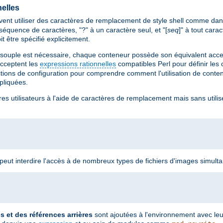
elles
ent utiliser des caractères de remplacement de style shell comme dan
séquence de caractères, "?" à un caractère seul, et "[
seq
]" à tout car
it être spécifié explicitement.
 souple est nécessaire, chaque conteneur possède son équivalent accep
cceptent les
expressions rationnelles
compatibles Perl pour définir les
ctions de configuration pour comprendre comment l'utilisation de cont
ppliquées.
res utilisateurs à l'aide de caractères de remplacement mais sans utilis
n peut interdire l'accès à de nombreux types de fichiers d'images simult
et des références arrières
sont ajoutées à l'environnement avec le