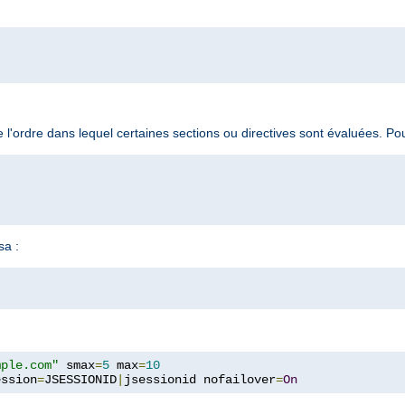
 l'ordre dans lequel certaines sections ou directives sont évaluées. P
sa :
mple.com"
 smax
=
5
 max
=
10
ession
=
JSESSIONID
|
jsessionid nofailover
=
On