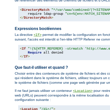
de référencer des éléments de chemins de fichiers et d'URL
<
DirectoryMatch
"^/var/www/combined/(?<SITENA
    require ldap-group 
"cn=%{env:MATCH_SITENA
</
DirectoryMatch
>
Expressions booléennes
La directive
permet de modifier la configuration en fonc
<If>
suivant, l'accès est interdit si l'en-tête HTTP Referer ne c
<
If
"!(%{HTTP_REFERER} -strmatch 'http://www.
Require
</
If
>
Que faut-il utiliser et quand ?
Choisir entre des conteneurs de système de fichiers et des c
qui résident dans le système de fichiers, utilisez toujours un
le système de fichiers (comme une page web générée par un
Il ne faut jamais utiliser un conteneur
pour restre
<Location>
web (URLs) peuvent correspondre à la même localisation du sy
configuration suivante :
<
Location
"/dir/"
>