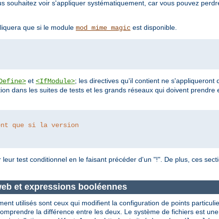
vous souhaitez voir s'appliquer systématiquement, car vous pouvez perd
liquera que si le module
est disponible.
mod_mime_magic
et
; les directives qu'il contient ne s'appliqueront
Define>
<IfModule>
ion dans les suites de tests et les grands réseaux qui doivent prendre 
ent que si la version 
leur test conditionnel en le faisant précéder d'un "!". De plus, ces sec
 web et expressions booléennes
nt utilisés sont ceux qui modifient la configuration de points particuli
comprendre la différence entre les deux. Le système de fichiers est une 