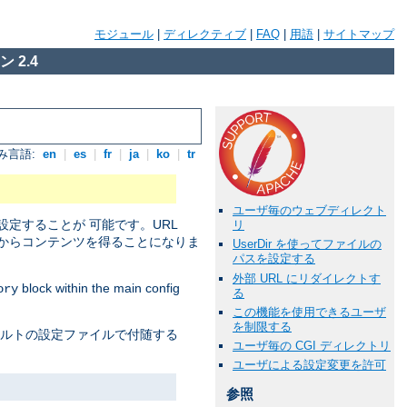
モジュール
|
ディレクティブ
|
FAQ
|
用語
|
サイトマップ
 2.4
み言語:
en
|
es
|
fr
|
ja
|
ko
|
tr
ユーザ毎のウェブディレクト
定することが 可能です。URL
リ
からコンテンツを得ることになりま
UserDir を使ってファイルの
パスを設定する
外部 URL にリダイレクトす
block within the main config
ory
る
この機能を使用できるユーザ
を制限する
ォルトの設定ファイルで付随する
ユーザ毎の CGI ディレクトリ
ユーザによる設定変更を許可
参照