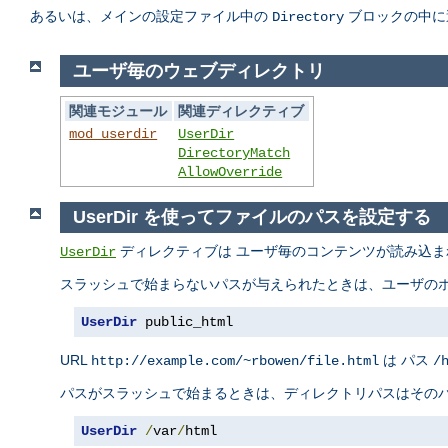
あるいは、メインの設定ファイル中の
ブロックの中に
Directory
ユーザ毎のウェブディレクトリ
関連モジュール
関連ディレクティブ
mod_userdir
UserDir
DirectoryMatch
AllowOverride
UserDir を使ってファイルのパスを設定する
ディレクティブは ユーザ毎のコンテンツが読み込ま
UserDir
スラッシュで始まらないパスが与えられたときは、ユーザのホ
UserDir
 public_html
URL
は パス
http://example.com/~rbowen/file.html
/
パスがスラッシュで始まるときは、ディレクトリパスはそのパ
UserDir
/
var
/
html