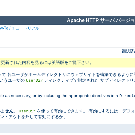
Apache HTTP サーバ バージョン
ow-To / チュートリアル
翻訳済
近更新された内容を見るには英語版をご覧下さい。
て 各ユーザがホームディレクトリにウェブサイトを構築できるように設
というユーザの
ディレクティブで指定された サブディレクトリ
UserDir
ile as necessary, or by including the appropriate directives in a
Direct
いません
。
を使って有効にできます。 有効にするには、デフ
UserDir
メントアウトを外して有効にするか、