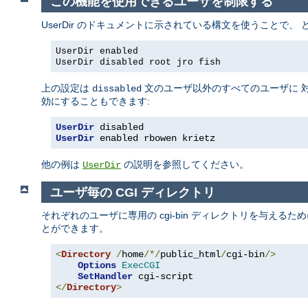
この機能を使用できるユーザを制限する
UserDir のドキュメントに示されている構文を使うことで
UserDir enabled
UserDir disabled root jro fish
上の設定は
文のユーザ以外のすべてのユーザに 対
dissabled
効にすることもできます:
UserDir
 disabled
UserDir
 enabled rbowen krietz
他の例は
の説明を参照してください。
UserDir
ユーザ毎の CGI ディレクトリ
それぞれのユーザに専用の cgi-bin ディレクトリを与えるた
とができます。
<
Directory
/
home
/*/
public_html
/
cgi-bin
/>
Options
ExecCGI
SetHandler
</
Directory
>