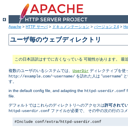
Apache
>
HTTP サーバ
>
ドキュメンテーション
>
バージョン 2.4
>
H
ユーザ毎のウェブディレクトリ
この日本語訳はすでに古くなっている 可能性があります。 最
複数のユーザのいるシステムでは、
ディレクティブを使っ
UserDir
を訪れた人は "
" 
http://example.com/~username/
username
す。
in the default config file, and adapting the
f
httpd-userdir.conf
file.
デフォルトではこれらのディレクトリへのアクセスは
許可されて
ファイルが必要で、 その中の次の行のコ
httpd-userdir.conf
#Include conf/extra/httpd-userdir.conf