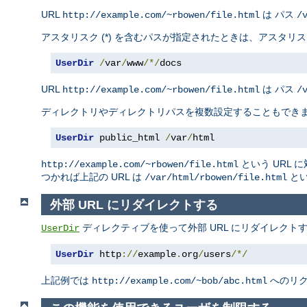
URL
は パス
http://example.com/~rbowen/file.html
/
アスタリスク (*) を含むパスが指定されたときは、アスタ
UserDir
/
var
/
www
/*/
docs
URL
は パス
http://example.com/~rbowen/file.html
/
ディレクトリやディレクトリパスを複数設定することもでき
UserDir
 public_html 
/
var
/
html
という URL 
http://example.com/~rbowen/file.html
つかれば上記の URL は
とい
/var/html/rbowen/file.html
外部 URL にリダイレクトする
ディレクティブを使って外部 URL にリダイレクト
UserDir
UserDir
 http
://
example
.
org
/
users
/*/
上記例では
へのリ
http://example.com/~bob/abc.html