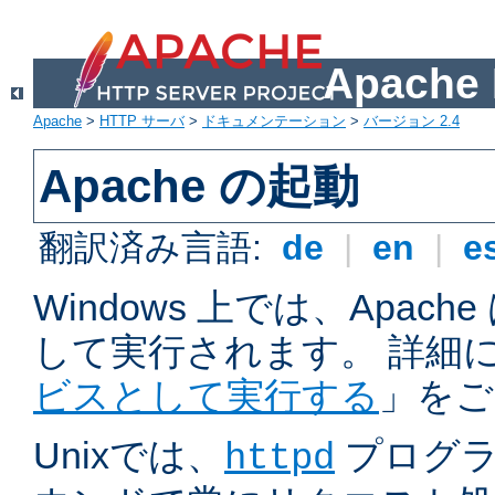
Apach
Apache
>
HTTP サーバ
>
ドキュメンテーション
>
バージョン 2.4
Apache の起動
翻訳済み言語:
de
|
en
|
e
Windows 上では、Apac
して実行されます。 詳細
ビスとして実行する
」をご
Unixでは、
プログラ
httpd