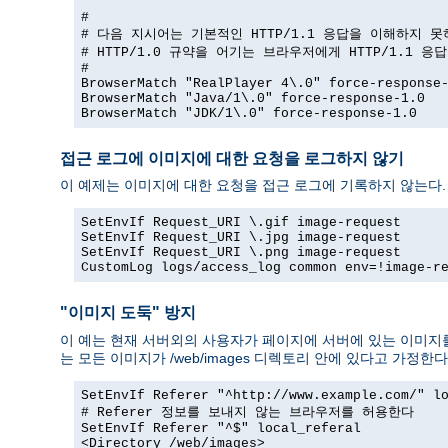
#

# 다음 지시어는 기본적인 HTTP/1.1 응답을 이해하지 못
# HTTP/1.0 규약을 어기는 브라우저에게 HTTP/1.1 응
#

BrowserMatch "RealPlayer 4\.0" force-response-
BrowserMatch "Java/1\.0" force-response-1.0

BrowserMatch "JDK/1\.0" force-response-1.0
접근 로그에 이미지에 대한 요청을 로그하지 않기
이 예제는 이미지에 대한 요청을 접근 로그에 기록하지 않는다.
SetEnvIf Request_URI \.gif image-request

SetEnvIf Request_URI \.jpg image-request

SetEnvIf Request_URI \.png image-request

CustomLog logs/access_log common env=!image-r
"이미지 도둑" 방지
이 예는 현재 서버외의 사용자가 페이지에 서버에 있는 이미지를
는 모든 이미지가 /web/images 디렉토리 안에 있다고 가정한다
SetEnvIf Referer "^http://www.example.com/" lo
# Referer 정보를 보내지 않는 브라우저를 허용한다

SetEnvIf Referer "^$" local_referal

<Directory /web/images>
