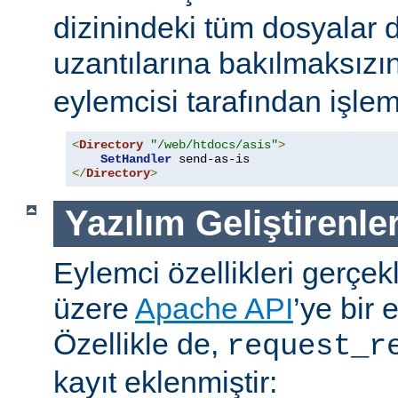
dizinindeki tüm dosyalar 
uzantılarına bakılmaksızı
eylemcisi tarafından işlem
<
Directory
"/web/htdocs/asis"
>
SetHandler
</
Directory
>
Yazılım Geliştirenler
Eylemci özellikleri gerçek
üzere
Apache API
’ye bir 
Özellikle de,
request_r
kayıt eklenmiştir: