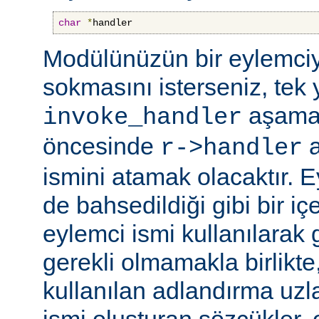
char
*
handler
Modülünüzün bir eylemciy
sokmasını isterseniz, tek 
aşama
invoke_handler
öncesinde
a
r->handler
ismini atamak olacaktır. 
de bahsedildiği gibi bir içe
eylemci ismi kullanılarak 
gerekli olmamakla birlikte,
kullanılan adlandırma uzl
ismi oluşturan sözcükler, 