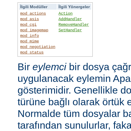
İlgili Modüller
İlgili Yönergeler
mod_actions
Action
mod_asis
AddHandler
mod_cgi
RemoveHandler
mod_imagemap
SetHandler
mod_info
mod_mime
mod_negotiation
mod_status
Bir
eylemci
bir dosya çağr
uygulanacak eylemin Apac
gösterimidir. Genellikle d
türüne bağlı olarak örtük e
Normalde tüm dosyalar b
tarafından sunulurlar, faka