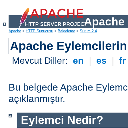
Apache 
Apache
>
HTTP Sunucusu
>
Belgeleme
>
Sürüm 2.4
Apache Eylemcilerin
Mevcut Diller:
en
|
es
|
f
Bu belgede Apache Eylemcil
açıklanmıştır.
Eylemci Nedir?