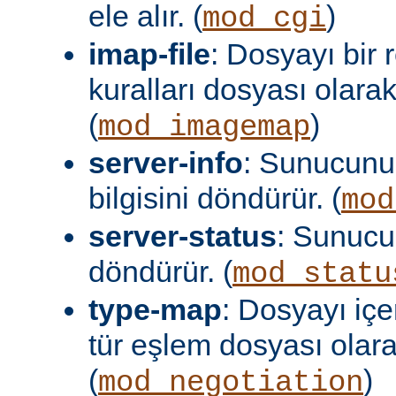
ele alır. (
)
mod_cgi
imap-file
: Dosyayı bir
kuralları dosyası olara
(
)
mod_imagemap
server-info
: Sunucunu
bilgisini döndürür. (
mod
server-status
: Sunuc
döndürür. (
mod_statu
type-map
: Dosyayı içer
tür eşlem dosyası olar
(
)
mod_negotiation