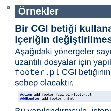
Örnekler
Bir CGI betiği kulla
içeriğin değiştirilmes
Aşağıdaki yönergeler say
uzantılı dosyalar için yapı
CGI betiğinini
footer.pl
sebep olacaktır.
Action
 add-footer 
/
cgi-bin
/
footer
.
AddHandler
 add-footer 
.
html
Bu yapılandırmayla, iste