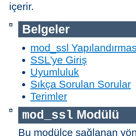
içerir.
Belgeler
mod_ssl Yapılandırmas
SSL'ye Giriş
Uyumluluk
Sıkça Sorulan Sorular
Terimler
Modülü
mod_ssl
Bu modülce sağlanan yön