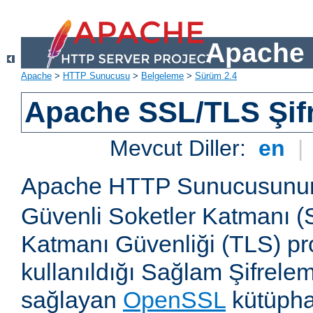
Apache 
Apache
>
HTTP Sunucusu
>
Belgeleme
>
Sürüm 2.4
Apache SSL/TLS Şif
Mevcut Diller:
en
|
Apache HTTP Sunucusun
Güvenli Soketler Katmanı (
Katmanı Güvenliği (TLS) pro
kullanıldığı Sağlam Şifrele
sağlayan
OpenSSL
kütüpha