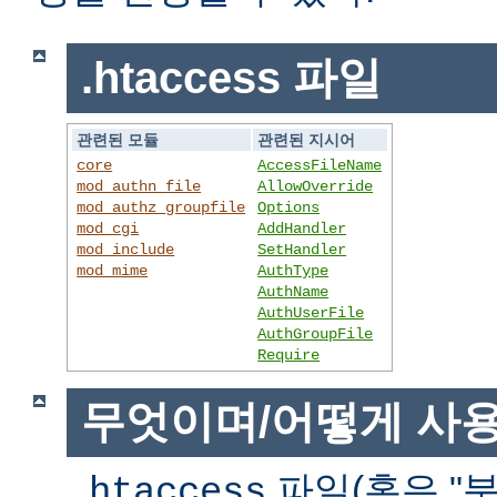
.htaccess 파일
관련된 모듈
관련된 지시어
core
AccessFileName
mod_authn_file
AllowOverride
mod_authz_groupfile
Options
mod_cgi
AddHandler
mod_include
SetHandler
mod_mime
AuthType
AuthName
AuthUserFile
AuthGroupFile
Require
무엇이며/어떻게 사
파일(혹은 "분
.htaccess