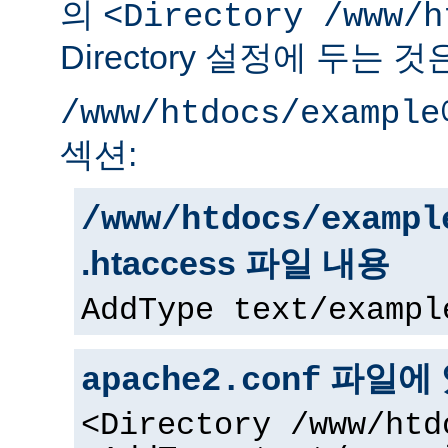
의
<Directory /www/h
Directory 설정에 두는 
/www/htdocs/example
섹션:
/www/htdocs/exampl
.htaccess 파일 내용
AddType text/exampl
파일에 
apache2.conf
<Directory /www/htd