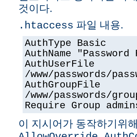
것이다.
파일 내용.
.htaccess
AuthType Basic
AuthName "Password 
AuthUserFile
/www/passwords/pass
AuthGroupFile
/www/passwords/grou
Require Group admin
이 지시어가 동작하기위
AllowOverride AuthC